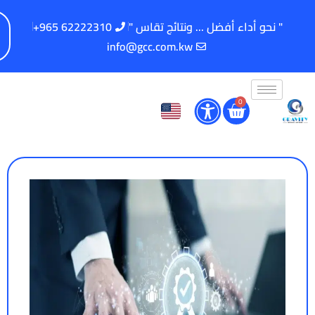
" نحو أداء أفضل ... ونتائج تقاس "
62222310 965+
info@gcc.com.kw
0