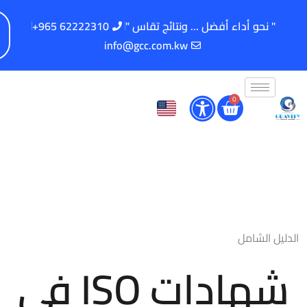
" نحو أداء أفضل ... ونتائج تقاس "
62222310 965+
info@gcc.com.kw
0
الدليل الشامل
شهادات ISO في