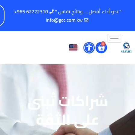
" نحو أداء أفضل ... ونتائج تقاس "
62222310 965+
info@gcc.com.kw
0
شراكات تُبنى
على الثقة