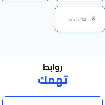
روابط
تهمك