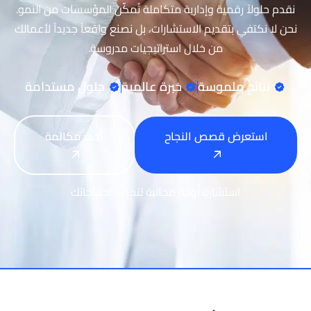
نقدم حلولاً رقمية وإدارية متكاملة تُمكّن المؤسسات من النمو.
نحن لا نكتفي بتقديم الاستشارات، بل نصنع واقعاً جديداً لأعمالك
من خلال استراتيجيات مدروسة.
نتائج ملموسة
خبرة عالمية
حلول مستدامة
استعرض قصص النجاح
احجز مكالمة
استشارة أولية مجانية لتحديد احتياجاتك