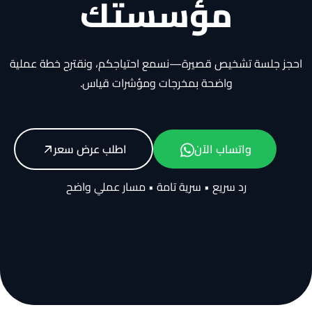
مؤسستك
احجز جلسة تشخيص قصيرة—نسمع احتياجكم، ونقترح خطة عملية
واضحة بمخرجات ومؤشرات قياس.
واتساب الآن
اطلب عرض سعر
رد سريع • سرية تامة • مسار عملي واضح