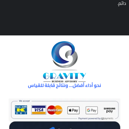
دائم.
نحو أداء أفضل… ونتائج قابلة للقياس