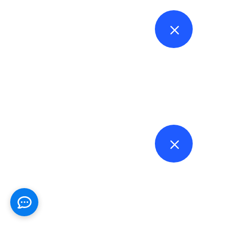
نسخ نظام جاهز لا يناسب النشاط
الحلول العامة قد تبدو سريعة، لكنها غالبًا لا
تنسجم مع العمليات الحقيقية للمؤسسة.
ضعف مشاركة الإدارة
إذا لم تكن القيادة داعمة وواضحة في التوجيه،
سيبقى النظام ضعيف التأثير.