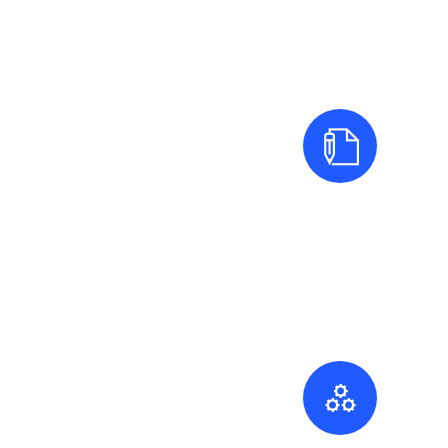
إدارة الجودة
تحسين جودة الخدمات والمنتجات
يساعد النظام على تقليل التفاوت في الأداء،
وتحسين اتساق التنفيذ، ورفع جودة المخرجات
بطريقة أكثر انتظامًا.