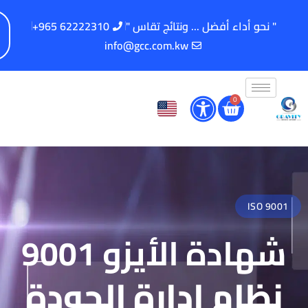
" نحو أداء أفضل ... ونتائج تقاس "
62222310 965+
info@gcc.com.kw
0
ISO 9001
شهادة الأيزو 9001
نظام إدارة الجودة