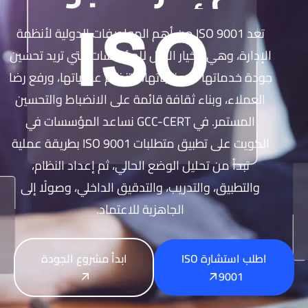
تعد ISO 9001 من أهم المواصفات الدولية لأنظمة
الإدارة، وهي الخيار الأول للمؤسسات التي تريد تحسين
جودة خدماتها أو منتجاتها، وتنظيم عملياتها، ورفع رضا
العملاء، وبناء ثقافة قائمة على الانضباط والتحسين
المستمر. في GCC-CERT نساعد المؤسسات في
الكويت على تطبيق متطلبات ISO 9001 بطريقة عملية
تبدأ من تحليل الوضع الحالي، ثم إعداد النظام،
والتطبيق، والتدريب، والتدقيق الداخلي، وصولًا إلى
الجاهزية للاعتماد.
اطلب استشارة ISO
ابدأ مشروع الجودة
9001