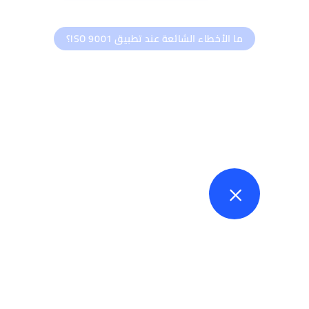
ما الأخطاء الشائعة عند تطبيق ISO 9001؟
أخطاء تضعف نظام الجودة أو تؤخر
نتائجه
الاعتقاد أن ISO 9001 مجرد أوراق
هذا يؤدي إلى نظام شكلي لا يؤثر على العمل
الفعلي ولا يحقق قيمة حقيقية للمؤسسة.