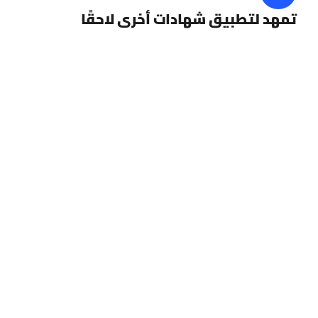
تمهد لتطبيق شهادات أخرى لاحقًا
ما الذي تستفيده المؤسسة من ISO
9001؟
الفوائد العملية
لتطبيق نظام