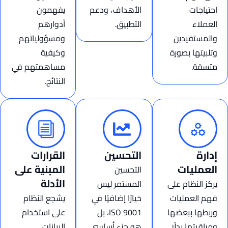
احتياجات
الأهداف، ودعم
يفهمون
العملاء
التطبيق.
أدوارهم
والمستفيدين
ومسؤولياتهم
وتلبيتها بصورة
وكيفية
متسقة.
مساهمتهم في
النتائج.
إدارة
التحسين
القرارات
العمليات
المبنية على
التحسين
الأدلة
يركز النظام على
المستمر ليس
فهم العمليات
خيارًا إضافيًا في
يشجع النظام
وربطها ببعضها
ISO 9001، بل
على استخدام
ومراقبتها بدلًا
هو جزء أساسي
البيانات