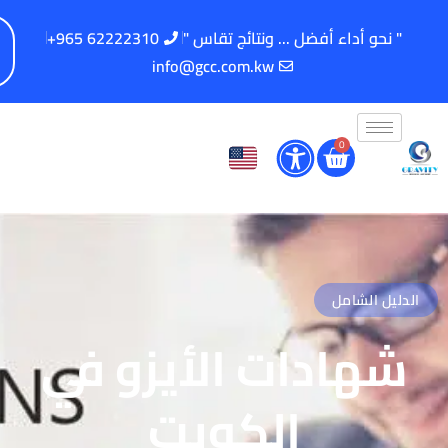
" نحو أداء أفضل ... ونتائج تقاس "
62222310 965+
info@gcc.com.kw
0
الدليل الشامل
شهادات الأيزو في
الكويت