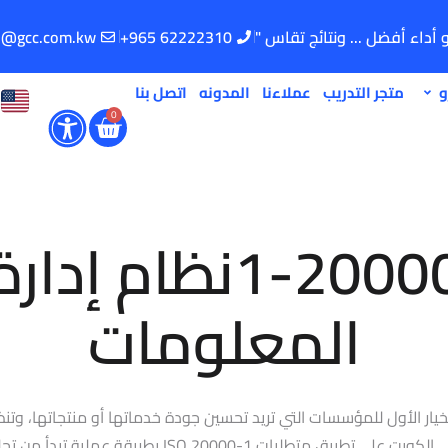
و أداء أفضل ... ونتائج تقاس "
62222310 965+
o@gcc.com.kw
و
متجر التدريب
عملاءنا
المدونه
اتصل بنا
0
شهادة الأيزو 20000
المعلومات
رة، وهي الخيار الأول للمؤسسات التي تريد تحسين جودة خدماتها أو منتجاتها
على الانضباط والتحسين المستمر. في GCC-CERT نساعد المؤ