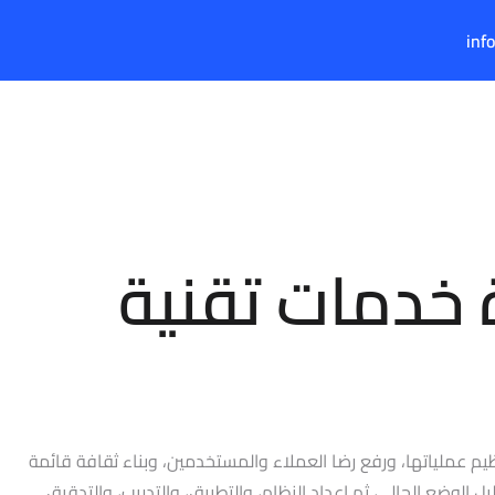
inf
-1نظام إدارة خدمات تقنية
، وتنظيم عملياتها، ورفع رضا العملاء والمستخدمين، وبناء ثقافة قائمة
سسات في الكويت على تطبيق متطلبات ISO 20000-1 بطريقة عملية تبدأ من تحليل الوضع الحالي، ثم إعداد النظام، والتطبيق، والتدريب، والتدقيق