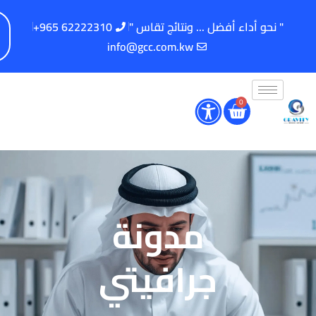
" نحو أداء أفضل ... ونتائج تقاس "
62222310 965+
info@gcc.com.kw
0
مدونة
جرافيتي