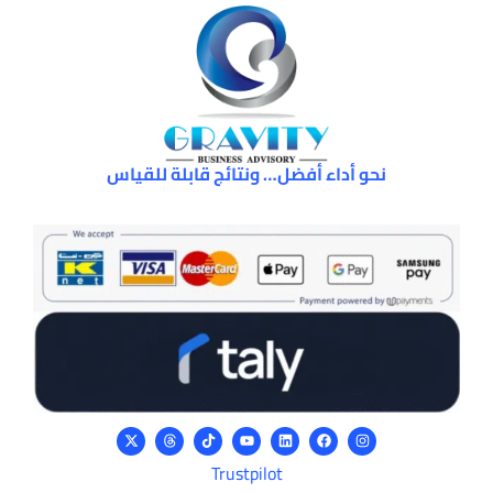
نحو أداء أفضل… ونتائج قابلة للقياس
Trustpilot