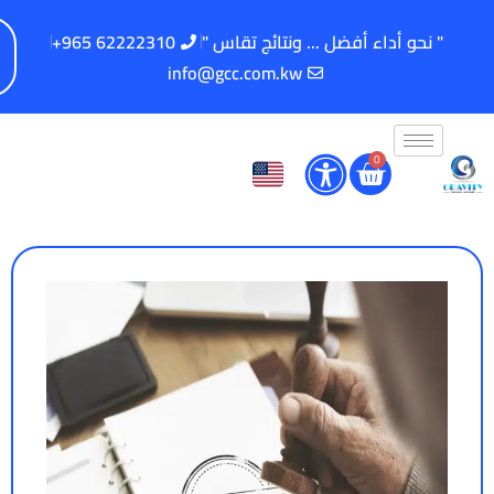
" نحو أداء أفضل ... ونتائج تقاس "
62222310 965+
info@gcc.com.kw
0