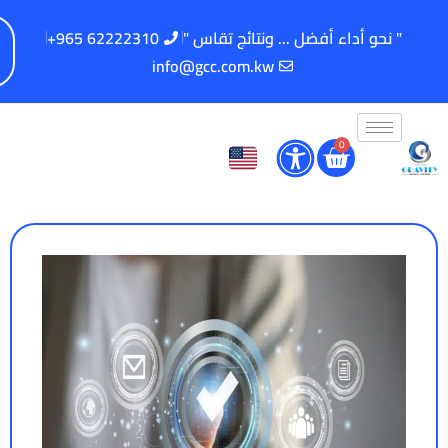
" نحو أداء أفضل ... ونتائج تقاس "
62222310 965+
info@gcc.com.kw
0