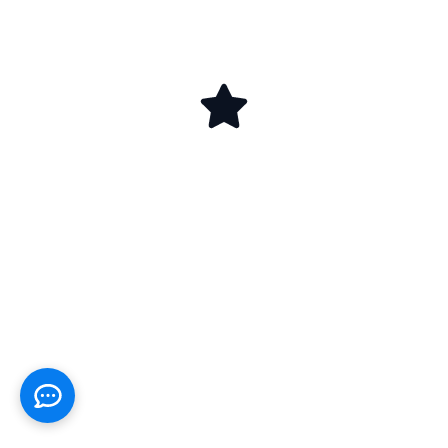
ابدأ اليوم رحلة
الحصول على شهادة
الأيزو في الكويت
مع جرافيتي للإستشارات الإدارية، شريكك الذي يضمن
لك تطبيقًا علميًا وأداءً احترافيًا، مع متابعة مستمرة
تضمن نجاح واعتماد مستدام، تواصل معنا لنرسم معًا