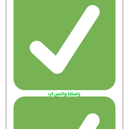
راسلنا واتس اب