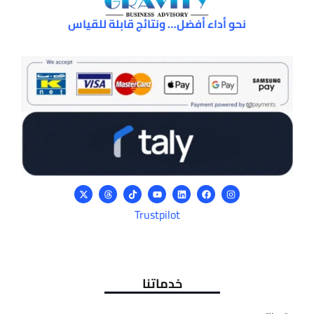
نحو أداء أفضل… ونتائج قابلة للقياس
Trustpilot
خدماتنا