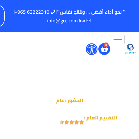
" نحو أداء أفضل ... ونتائج تقاس "
62222310 965+
info@gcc.com.kw
0
مهارات العرض المتقدمة باستخدام
البرمجة اللغوية العصبية والإنياغرام
الحضور : عام
التقييم العام :