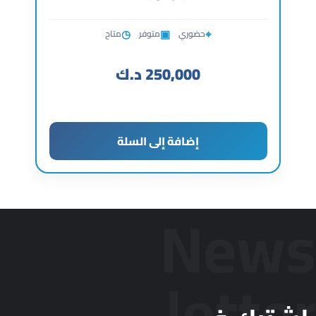
◷
▣
⌖
حضوري
متوفر
متاح
250,000
د.ك
إضافة إلى السلة
News
letter