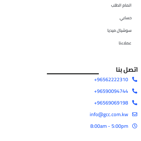
اتمام الطلب
حسابي
سوشيال ميديا
عملاءنا
اتصل بنا
96562222310+
96590094744+
96569069198+
info@gcc.com.kw
8:00am - 5:00pm