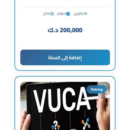
◷
▣
⌖
حضوري
متوفر
متاح
200,000
د.ك
إضافة إلى السلة
Training