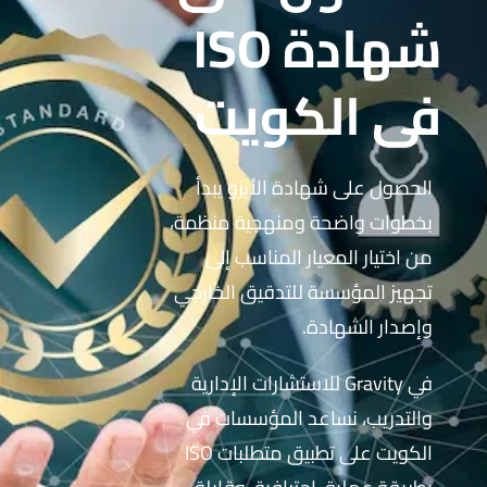
شهادة ISO
في الكويت
الحصول على شهادة الأيزو يبدأ
بخطوات واضحة ومنهجية منظمة،
من اختيار المعيار المناسب إلى
تجهيز المؤسسة للتدقيق الخارجي
وإصدار الشهادة.
في Gravity للاستشارات الإدارية
والتدريب، نساعد المؤسسات في
الكويت على تطبيق متطلبات ISO