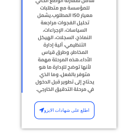
شامل لمقارنة الوضع الحالي
للمؤسسة مع متطلبات
معيار ISO المطلوب.يشمل
تحليل الفجوات مراجعة
السياسات، الإجراءات،
النماذج، السجلات، الهيكل
التنظيمي، آلية إدارة
المخاطر، وطرق قياس
الأداء.هذه المرحلة مهمة
لأنها توضح للإدارة ما هو
متوفر بالفعل، وما الذي
يحتاج إلى تطوير قبل الدخول
في مرحلة التدقيق الخارجي.
اطلع على شهادات الايزو