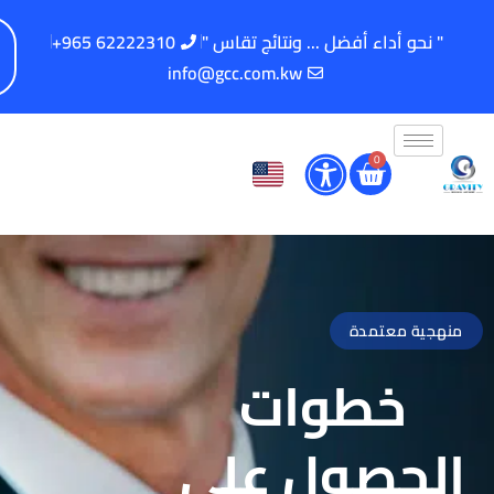
" نحو أداء أفضل ... ونتائج تقاس "
62222310 965+
info@gcc.com.kw
0
منهجية معتمدة
خطوات
الحصول على