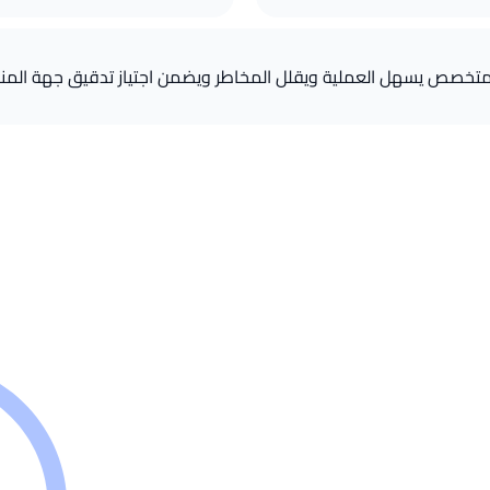
تخصص يسهل العملية ويقلل المخاطر ويضمن اجتياز تدقيق جهة المنح م
الايزو ؟
 رئيسية، وغالباً ما تتراوح