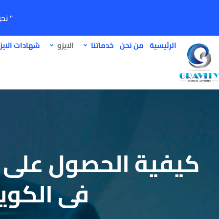
" نح
الرئيسية
من نحن
خدماتنا
الايزو
شهادات الايز
كيفية الحصول على ش
في الكوي