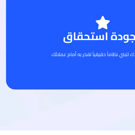
جودة استحقاق
 لتبني نظاماً حقيقياً تفخر به أمام عملائك.