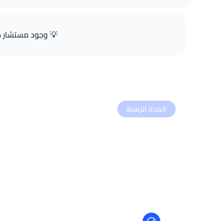
💡 وجود مستشار م
المدة الزمنية
كم يستغرق الحصول على 
لا توجد مدة ثابتة للجميع، حيث يعتمد الزمن على عدة عوامل
المدة بين 4
إلى 12 أسبوعاً
في المشاريع الاعتيادية.