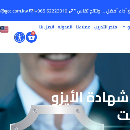
و أداء أفضل ... ونتائج تقاس "
62222310 965+
o@gcc.com.kw
و
متجر التدريب
عملاءنا
المدونه
اتصل بنا
0
هادة الأيزو
ت