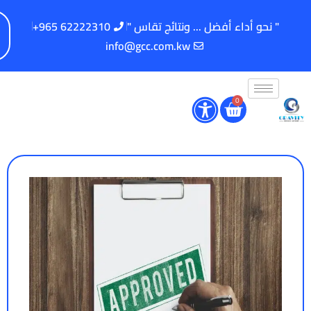
" نحو أداء أفضل ... ونتائج تقاس "
62222310 965+
info@gcc.com.kw
0