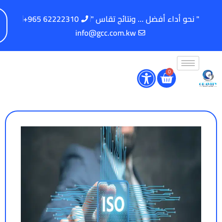
" نحو أداء أفضل ... ونتائج تقاس "
62222310 965+
info@gcc.com.kw
0