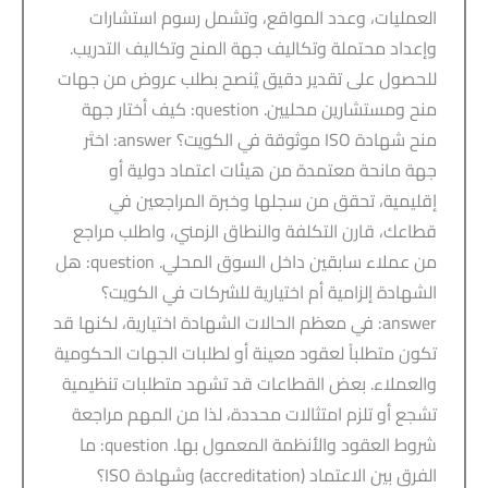
العمليات، وعدد المواقع، وتشمل رسوم استشارات
وإعداد محتملة وتكاليف جهة المنح وتكاليف التدريب.
للحصول على تقدير دقيق يُنصح بطلب عروض من جهات
منح ومستشارين محليين. question: كيف أختار جهة
منح شهادة ISO موثوقة في الكويت؟ answer: اختَر
جهة مانحة معتمدة من هيئات اعتماد دولية أو
إقليمية، تحقق من سجلها وخبرة المراجعين في
قطاعك، قارن التكلفة والنطاق الزمني، واطلب مراجع
من عملاء سابقين داخل السوق المحلي. question: هل
الشهادة إلزامية أم اختيارية للشركات في الكويت؟
answer: في معظم الحالات الشهادة اختيارية، لكنها قد
تكون متطلباً لعقود معينة أو لطلبات الجهات الحكومية
والعملاء. بعض القطاعات قد تشهد متطلبات تنظيمية
تشجع أو تلزم امتثالات محددة، لذا من المهم مراجعة
شروط العقود والأنظمة المعمول بها. question: ما
الفرق بين الاعتماد (accreditation) وشهادة ISO؟