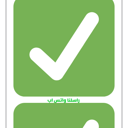
راسلنا واتس اب