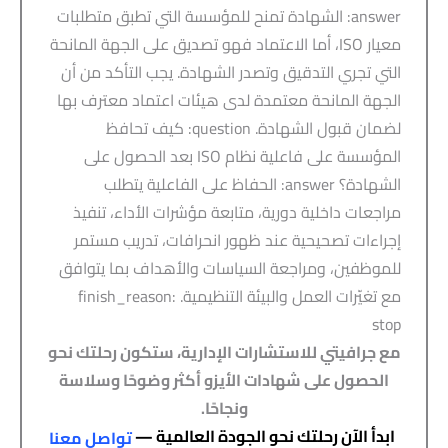
answer: الشهادة تمنح للمؤسسة التي تطبق متطلبات
معيار ISO، أما الاعتماد فهو تصديق على الجهة المانحة
التي تجري التدقيق وتصدر الشهادة. يجب التأكد من أن
الجهة المانحة معتمدة لدى هيئات اعتماد معترف بها
لضمان قبول الشهادة. question: كيف تحافظ
المؤسسة على فاعلية نظام ISO بعد الحصول على
الشهادة؟ answer: الحفاظ على الفاعلية يتطلب
مراجعات داخلية دورية، متابعة مؤشرات الأداء، تنفيذ
إجراءات تصحيحية عند ظهور انحرافات، تدريب مستمر
للموظفين، ومراجعة السياسات والأهداف بما يتوافق
مع تغيّرات العمل والبيئة التنظيمية. finish_reason:
stop
مع جرافيتي للاستشارات الإدارية، ستكون رحلتك نحو
الحصول على شهادات الأيزو أكثر وضوحًا وسلاسة
ونجاحًا.
ابدأ الآن رحلتك نحو الجودة العالمية —
تواصل معنا