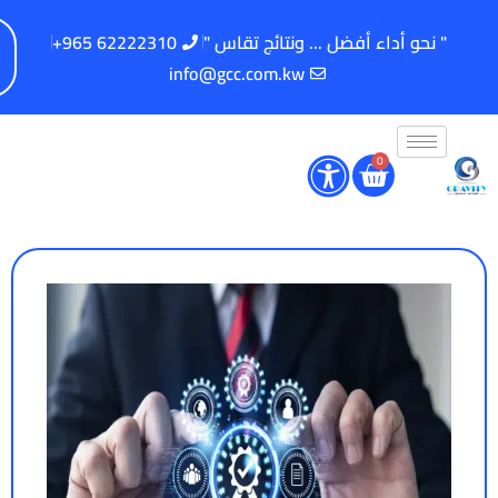
" نحو أداء أفضل ... ونتائج تقاس "
62222310 965+
info@gcc.com.kw
0