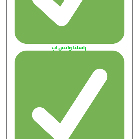
راسلنا واتس اب