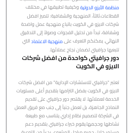
وكيفية تطبيقها في مختلف
منظمة الأيزو الدولية
القطاعات.ثالثاً، المنهجية والشفافية: تتميز افضل
شركات الايزو في الكويت باتباع منهجية عمل واضحة
وشفافة، تبدأ من تحليل الفجوات وصولاً إلى التدقيق
النهائي. يمكنكم التعرف على
التي
منهجية الاعتماد
تتبعها جرافيتي لضمان نجاح عملائها.
دور جرافيتي كواحدة من افضل شركات
الايزو في الكويت
تعتبر "جرافيتي للاستشارات الإدارية" من افضل شركات
الايزو في الكويت بفضل التزامها بتقديم أعلى مستويات
الخدمة لعملائها. لا يقتصر دور جرافيتي على تقديم
النماذج الجاهزة، بل تعمل جنباً إلى جنب مع فريق العمل
في الشركة لتصميم نظام إداري يتناسب مع طبيعة
نشاطها وحجمها.يقوم خبراء جرافيتي بتقديم دعم
مستمر خلال جميع مراحل المشروع، بدءاً من التوعية