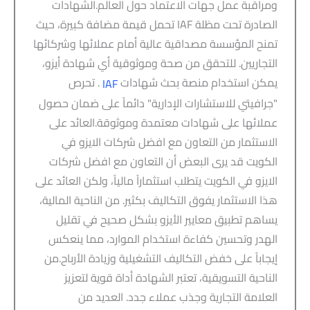
ومراقبة عمل جهات الاعتماد حول العالم.الشهادات
الصادرة تحت مظلة IAF تحمل قيمة مضافة كبيرة، حيث
تمنح المؤسسة مصداقية عالية أمام عملائها وشركائها
التجاريين. للتحقق من صحة وموثوقية أي شهادة أيزو،
يمكن استخدام منصة بحث شهادات
. تحرص
IAF
"جرافيتي للاستشارات الإدارية" دائماً على ضمان حصول
عملائها على شهادات معتمدة وموثوقة.العائد على
الاستثمار من التعاون مع افضل شركات الايزو في
الكويت قد يرى البعض أن التعاون مع افضل شركات
الايزو في الكويت يتطلب استثماراً مالياً، ولكن العائد على
هذا الاستثمار يفوق التكاليف بكثير. من الناحية المالية،
يساهم تطبيق معايير الأيزو بشكل صحيح في تقليل
الهدر وتحسين كفاءة استخدام الموارد، مما ينعكس
إيجاباً على خفض التكاليف التشغيلية وزيادة الأرباح.من
الناحية التسويقية، تعتبر الشهادة أداة قوية لتعزيز
العلامة التجارية وجذب عملاء جدد. العديد من