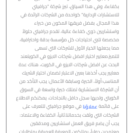
بكفاءة. وفي هذا السياق، تبرز شركة "جرافيتي
للاستشارات الإدارية" كواحدة من الشركات الرائدة في
هذا المجال. بفضل فريقها المكون من خبراء
واستشاريين ذوي كفاءة عالية، تقدم جرافيتي حلولاً
مخصصة تلبي احتياجات كل مؤسسة بدقة واحترافية،
مما يجعلها الخيار الأول للشركات التي تسعى
للتميز.معايير اختيار افضل شركات الايزو في الكويتعند
البحث عن افضل شركات الايزو في الكويت، هناك عدة
معايير يجب أخذها بعين الاعتبار لضمان اختيار الشريك
المناسب:أولاً، الخبرة وسابقة الأعمال: يجب التأكد من
أن الشركة الاستشارية تمتلك خبرة واسعة في السوق
الكويتي ولديها سجل حافل بالنجاحات. يمكنكم الاطلاع
على قائمة
في موقع جرافيتي للتعرف على
عملاؤنا
الشركات التي وثقت بخدماتنا.ثانياً، الكفاءة والاعتماد:
يجب أن يضم فريق العمل استشاريين ومدققين
معتمدين دولياً، يمتلكون المعرفة العميقة بمتطلبات