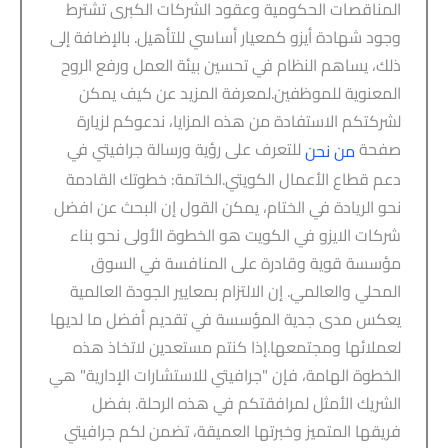
المناقصات الحكومية وعقود الشركات الكبرى تشترط
وجود شهادة أيزو كمعيار أساسي للتأهيل. بالإضافة إلى
ذلك، يساهم النظام في تحسين بيئة العمل ورفع الروح
المعنوية للموظفين.لمعرفة المزيد عن كيف يمكن
لشركتكم الاستفادة من هذه المزايا، ندعوكم لزيارة
صفحة
للتعرف على رؤية ورسالة جرافيتي في
من نحن
دعم قطاع الأعمال الكويتي.الخاتمة: خطوتك القادمة
نحو الريادة في الختام، يمكن القول إن البحث عن افضل
شركات الايزو في الكويت هو الخطوة الأولى نحو بناء
مؤسسة قوية وقادرة على المنافسة في السوق
المحلي والعالمي. إن الالتزام بمعايير الجودة العالمية
يعكس مدى جدية المؤسسة في تقديم أفضل ما لديها
لعملائها ومجتمعها.إذا كنتم مستعدين لاتخاذ هذه
الخطوة الهامة، فإن "جرافيتي للاستشارات الإدارية" هي
الشريك الأمثل لمرافقتكم في هذه الرحلة. بفضل
فريقها المتميز وخبرتها العميقة، تضمن لكم جرافيتي