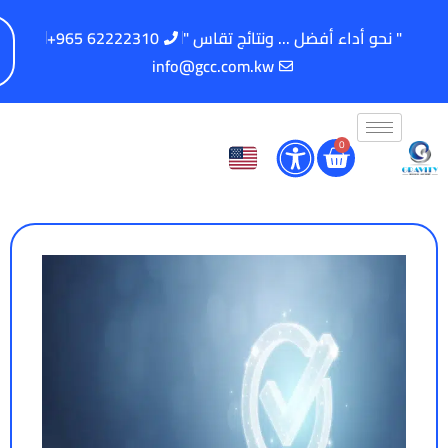
" نحو أداء أفضل ... ونتائج تقاس "
62222310 965+
info@gcc.com.kw
0