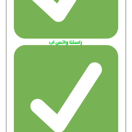
راسلنا واتس اب