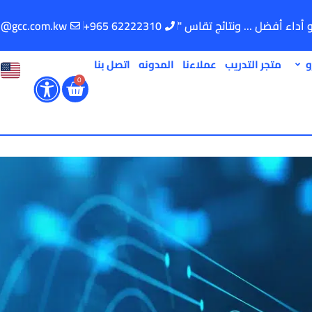
و أداء أفضل ... ونتائج تقاس "
62222310 965+
o@gcc.com.kw
و
متجر التدريب
عملاءنا
المدونه
اتصل بنا
0