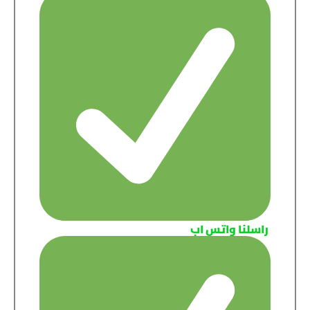
راسلنا واتس اب