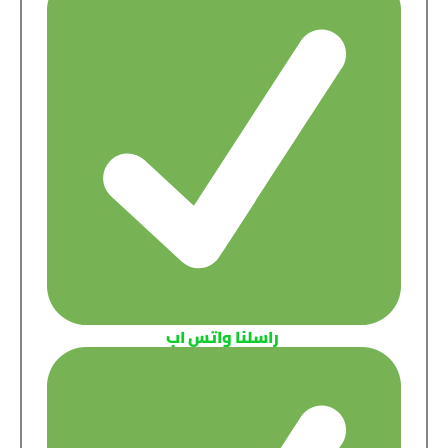
راسلنا واتس اب