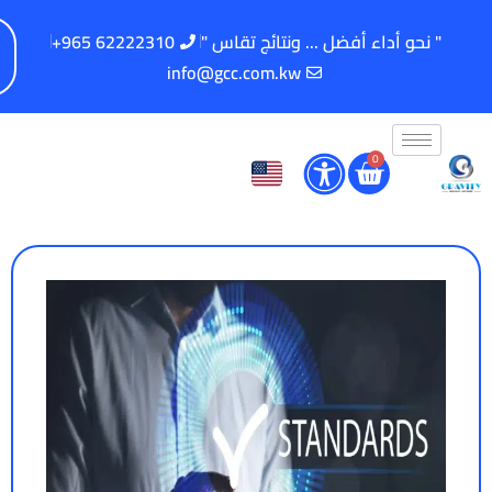
" نحو أداء أفضل ... ونتائج تقاس "
62222310 965+
info@gcc.com.kw
0