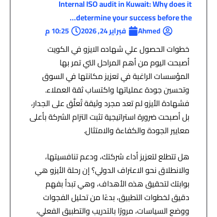
Internal ISO audit in Kuwait: Why does it
determine your success before the…
Ahmed
فبراير 24, 2026
10:25 م
خطوات الحصول علي شهاده الايزو في الكويت
أصبحت اليوم من أهم المراحل التي تمر بها
المؤسسات الراغبة في تعزيز مكانتها في السوق
وتحسين جودة عملياتها واكتساب ثقة العملاء.
فشهادة الأيزو لم تعد مجرد وثيقة تُعلَّق على الجدار،
بل أصبحت ضرورة استراتيجية تثبت التزام الشركة بأعلى
معايير الجودة والكفاءة والامتثال
.
هل تتطلع لتعزيز أداء شركتك، ودعم تنافسيتها،
والانطلاق نحو الاعتراف الدولي؟ إن رحلة الأيزو هي
بوابتك لتحقيق هذه الأهداف، وهي تبدأ بفهم
دقيق لخطوات التطبيق، بدءًا من تحليل الفجوات
ووضع السياسات، مرورًا بالتدريب والتطبيق الفعلي،