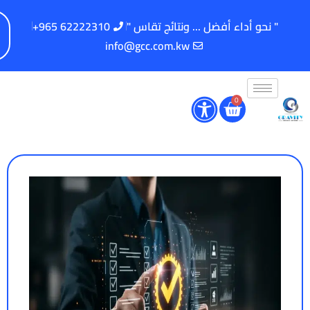
" نحو أداء أفضل ... ونتائج تقاس "
62222310 965+
info@gcc.com.kw
0