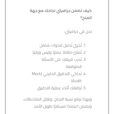
كيف تضمن جرافيتي نجاحك مع جهة
المنح؟
نحن في جرافيتي:
نُجري تحليل فجوات شامل
نُنشئ نظامًا عمليًا وليس ورقيًا
نُدرب فريقك على الأسئلة
المتوقعة
نُحاكي التدقيق الخارجي (Mock
Audit)
نُرافقك أثناء عملية التدقيق
وبهذا نرفع نسبة النجاح، ونقلل الملاحظات،
ونضمن اعتمادًا مستقرًا طويل الأمد.