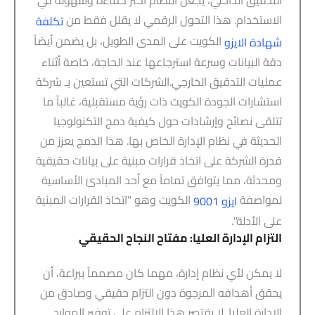
التدقيق الداخلي، يجعل النظام أكثر كفاءة وسهولة في
الاستخدام. هذا التحول الرقمي لا يقلل فقط من
تكلفة
الكويت على المدى الطويل، بل يضمن أيضاً
شهادة الايزو
دقة البيانات وسرعة استرجاعها عند الحاجة، خاصة أثناء
عمليات التدقيق الخارجي.الشركات التي تستعين بـ شركة
استشارات الجودة الكويت ذات رؤية مستقبلية، غالباً ما
تتلقى نصائح وإرشادات حول كيفية دمج التكنولوجيا
الحديثة في نظام الإدارة الخاص بها. هذا الدمج يعزز من
قدرة الشركة على اتخاذ قرارات مبنية على بيانات حقيقية
ومحدثة، مما يتوافق تماماً مع أحد المبادئ الأساسية
لمواصفة
الكويت وهو "اتخاذ القرارات المبنية
ايزو 9001
على الأدلة".
التزام الإدارة العليا: مفتاح النجاح الحقيقي
لا يمكن لأي نظام إدارة، مهما كان مصمماً ببراعة، أن
يحقق أهدافه المرجوة دون التزام حقيقي وصادق من
الإدارة العليا. لا يقتصر هذا الالتزام على توفير الموارد