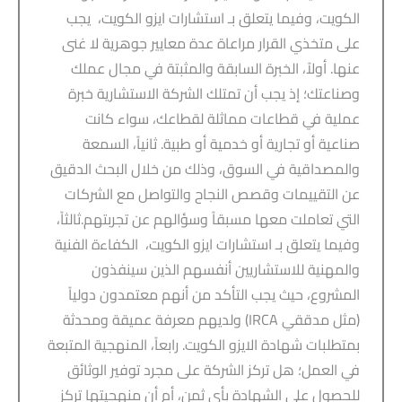
الكويت، وفيما يتعلق بـ استشارات ايزو الكويت، يجب
على متخذي القرار مراعاة عدة معايير جوهرية لا غنى
عنها. أولاً، الخبرة السابقة والمثبتة في مجال عملك
وصناعتك؛ إذ يجب أن تمتلك الشركة الاستشارية خبرة
عملية في قطاعات مماثلة لقطاعك، سواء كانت
صناعية أو تجارية أو خدمية أو طبية. ثانياً، السمعة
والمصداقية في السوق، وذلك من خلال البحث الدقيق
عن التقييمات وقصص النجاح والتواصل مع الشركات
التي تعاملت معها مسبقاً وسؤالهم عن تجربتهم.ثالثاً،
وفيما يتعلق بـ استشارات ايزو الكويت، الكفاءة الفنية
والمهنية للاستشاريين أنفسهم الذين سينفذون
المشروع، حيث يجب التأكد من أنهم معتمدون دولياً
(مثل مدققي IRCA) ولديهم معرفة عميقة ومحدثة
بمتطلبات شهادة الايزو الكويت. رابعاً، المنهجية المتبعة
في العمل؛ هل تركز الشركة على مجرد توفير الوثائق
للحصول على الشهادة بأي ثمن، أم أن منهجيتها تركز