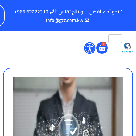
" نحو أداء أفضل ... ونتائج تقاس "
62222310 965+
info@gcc.com.kw
0