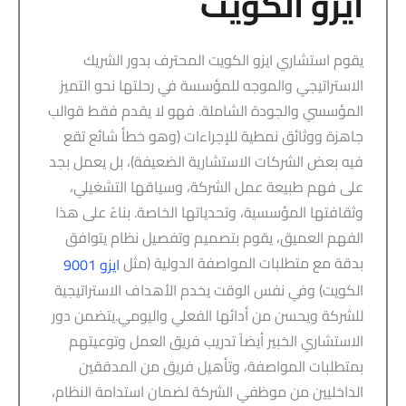
ايزو الكويت
يقوم استشاري ايزو الكويت المحترف بدور الشريك
الاستراتيجي والموجه للمؤسسة في رحلتها نحو التميز
المؤسسي والجودة الشاملة. فهو لا يقدم فقط قوالب
جاهزة ووثائق نمطية للإجراءات (وهو خطأ شائع تقع
فيه بعض الشركات الاستشارية الضعيفة)، بل يعمل بجد
على فهم طبيعة عمل الشركة، وسياقها التشغيلي،
وثقافتها المؤسسية، وتحدياتها الخاصة. بناءً على هذا
الفهم العميق، يقوم بتصميم وتفصيل نظام يتوافق
بدقة مع متطلبات المواصفة الدولية (مثل
ايزو 9001
الكويت) وفي نفس الوقت يخدم الأهداف الاستراتيجية
للشركة ويحسن من أدائها الفعلي واليومي.يتضمن دور
الاستشاري الخبير أيضاً تدريب فريق العمل وتوعيتهم
بمتطلبات المواصفة، وتأهيل فريق من المدققين
الداخليين من موظفي الشركة لضمان استدامة النظام،