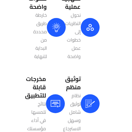
عملية
واضحة
نحول
خارطة
النظريات
طريق
إلى
محددة
خطوات
من
عمل
البداية
واضحة
للنهاية
توثيق
مخرجات
منظم
قابلة
للتطبيق
نظام
توثيق
نتائج
شامل
تلمسها
وسهل
في أداء
الاسترجاع
مؤسستك