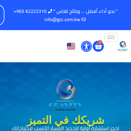
" نحو أداء أفضل ... ونتائج تقاس "
62222310 965+
info@gcc.com.kw
0
شريكك في التميز
احجز استشارة أولية لتحديد المسار الأنسب لاحتياجاتك