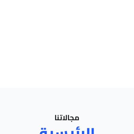
شريك استراتيجي
%
0
نسبة رضا العملاء
مجالاتنا
الرئيسية