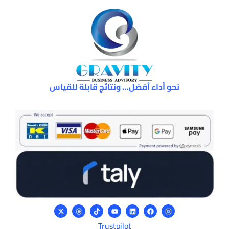
نحو أداء أفضل… ونتائج قابلة للقياس
Trustpilot