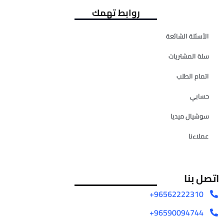
روابط تهمك
الأسئلة الشائعة
سلة المشتريات
اتمام الطلب
حسابي
سوشيال ميديا
عملاءنا
اتصل بنا
96562222310+
96590094744+