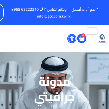
" نحو أداء أفضل ... ونتائج تقاس "
62222310 965+
info@gcc.com.kw
0
مدونة
جرافيتي