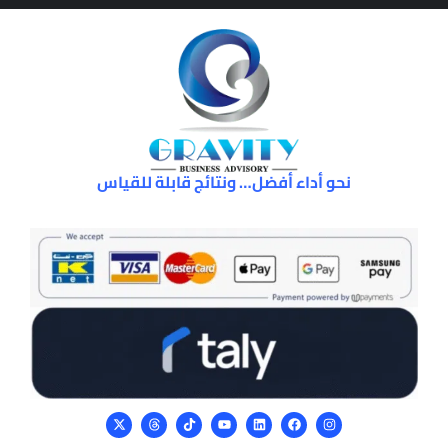
نحو أداء أفضل… ونتائج قابلة للقياس