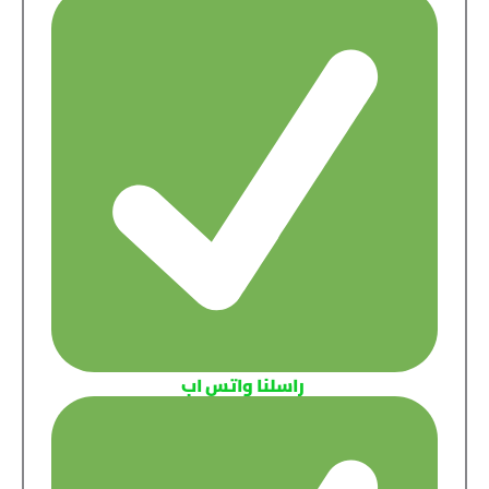
راسلنا واتس اب