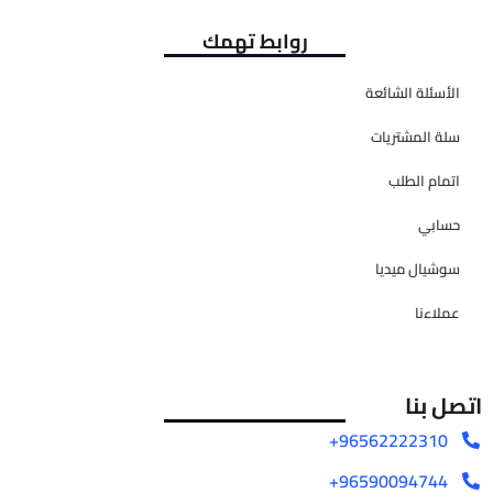
روابط تهمك
الأسئلة الشائعة
سلة المشتريات
اتمام الطلب
حسابي
سوشيال ميديا
عملاءنا
اتصل بنا
96562222310+
96590094744+