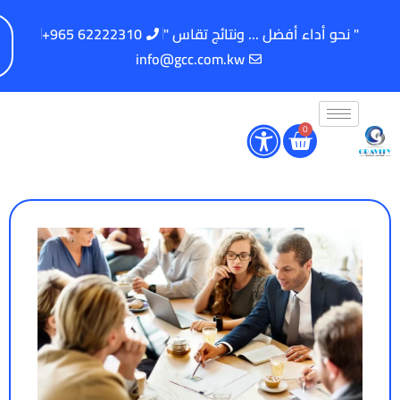
" نحو أداء أفضل ... ونتائج تقاس "
62222310 965+
info@gcc.com.kw
0