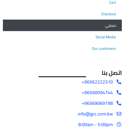
Cart
Checkout
حسابي
Social Media
Our customers
اتصل بنا
96562222310+
96590094744+
96569069198+
info@gcc.com.kw
8:00am - 5:00pm