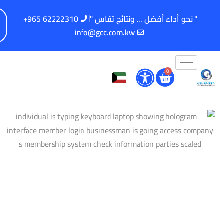
62222310 965+
" نحو أداء أفضل ... ونتائج تقاس "
info@gcc.com.kw
0