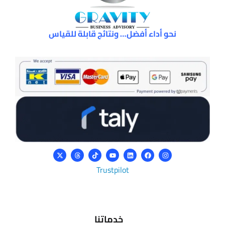
نحو أداء أفضل… ونتائج قابلة للقياس
Trustpilot
خدماتنا