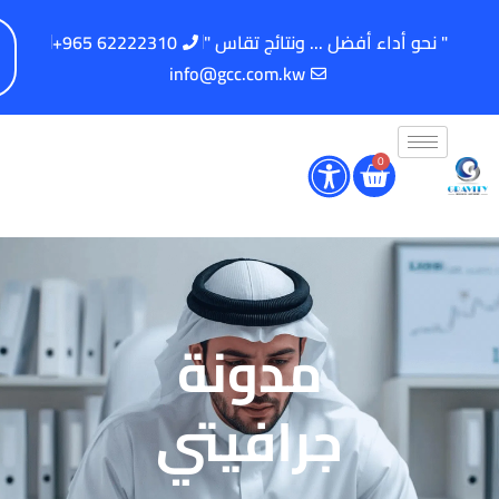
" نحو أداء أفضل ... ونتائج تقاس "
62222310 965+
info@gcc.com.kw
0
مدونة
جرافيتي