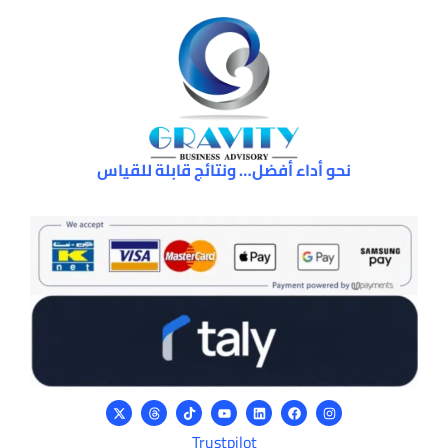
نحو أداء أفضل… ونتائج قابلة للقياس
Trustpilot