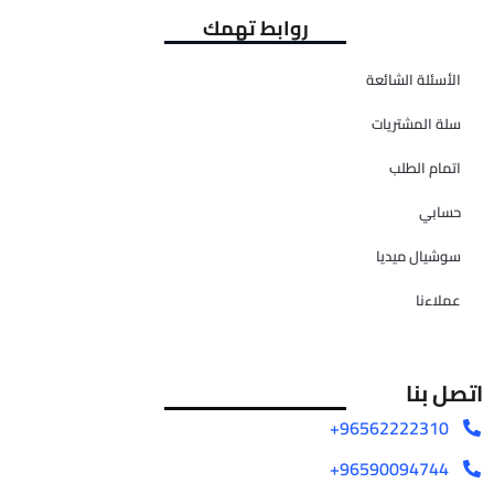
روابط تهمك
الأسئلة الشائعة
سلة المشتريات
اتمام الطلب
حسابي
سوشيال ميديا
عملاءنا
اتصل بنا
96562222310+
96590094744+